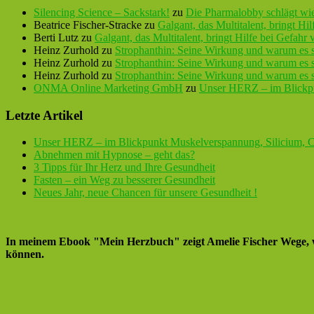
Silencing Science – Sackstark!
zu
Die Pharmalobby schlägt wi
Beatrice Fischer-Stracke
zu
Galgant, das Multitalent, bringt Hi
Berti Lutz
zu
Galgant, das Multitalent, bringt Hilfe bei Gefahr
Heinz Zurhold
zu
Strophanthin: Seine Wirkung und warum es 
Heinz Zurhold
zu
Strophanthin: Seine Wirkung und warum es 
Heinz Zurhold
zu
Strophanthin: Seine Wirkung und warum es 
ONMA Online Marketing GmbH
zu
Unser HERZ – im Blickpu
Letzte Artikel
Unser HERZ – im Blickpunkt Muskelverspannung, Silicium, 
Abnehmen mit Hypnose – geht das?
3 Tipps für Ihr Herz und Ihre Gesundheit
Fasten – ein Weg zu besserer Gesundheit
Neues Jahr, neue Chancen für unsere Gesundheit !
In meinem Ebook "Mein Herzbuch" zeigt Amelie Fischer Wege, w
können.