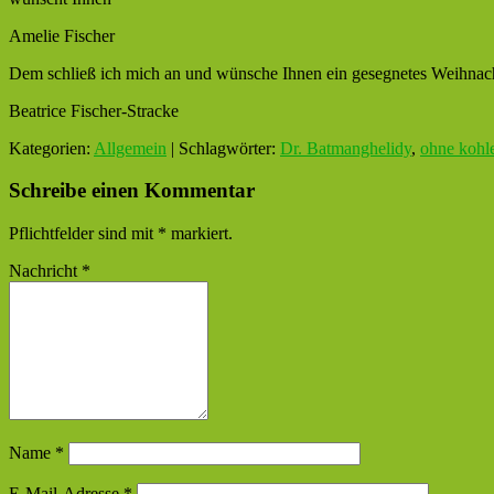
Amelie Fischer
Dem schließ ich mich an und wünsche Ihnen ein gesegnetes Weihnach
Beatrice Fischer-Stracke
Kategorien:
Allgemein
| Schlagwörter:
Dr. Batmanghelidy
,
ohne kohl
Schreibe einen Kommentar
Pflichtfelder sind mit
*
markiert.
Nachricht
*
Name
*
E-Mail-Adresse
*