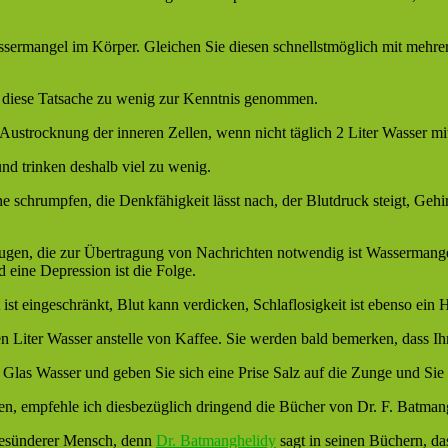
ssermangel im Körper. Gleichen Sie diesen schnellstmöglich mit mehrere
 diese Tatsache zu wenig zur Kenntnis genommen.
Austrocknung der inneren Zellen, wenn nicht täglich 2 Liter Wasser mi
nd trinken deshalb viel zu wenig.
gane schrumpfen, die Denkfähigkeit lässt nach, der Blutdruck steigt, Ge
ugen, die zur Übertragung von Nachrichten notwendig ist Wassermange
d eine Depression ist die Folge.
t ist eingeschränkt, Blut kann verdicken, Schlaflosigkeit ist ebenso e
 Liter Wasser anstelle von Kaffee. Sie werden bald bemerken, dass Ihre
 Glas Wasser und geben Sie sich eine Prise Salz auf die Zunge und Sie
llen, empfehle ich diesbezüglich dringend die Bücher von Dr. F. Batman
 gesünderer Mensch, denn
Dr. Batmanghelidy
sagt in seinen Büchern, das